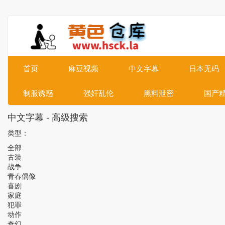
首页
麻豆视频
中文字幕
日本无码
制服诱惑
强奸乱伦
黑料泄密
国产
中文字幕 - 高级搜索
类型：
全部
古装
战争
青春偶像
喜剧
家庭
犯罪
动作
奇幻