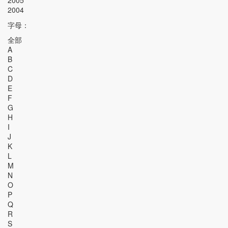
2005
2004
字母：
全部
A
B
C
D
E
F
G
H
I
J
K
L
M
N
O
P
Q
R
S