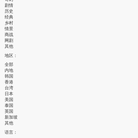
剧情
历史
经典
乡村
情景
商战
网剧
其他
地区：
全部
内地
韩国
香港
台湾
日本
美国
泰国
英国
新加坡
其他
语言：