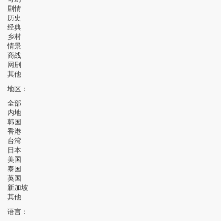
剧情
历史
经典
乡村
情景
商战
网剧
其他
地区：
全部
内地
韩国
香港
台湾
日本
美国
泰国
英国
新加坡
其他
语言：