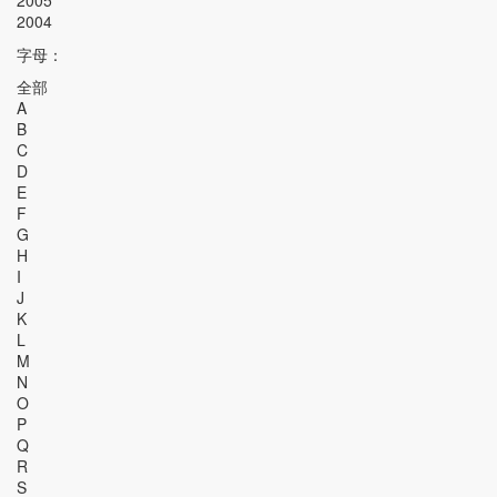
2005
2004
字母：
全部
A
B
C
D
E
F
G
H
I
J
K
L
M
N
O
P
Q
R
S