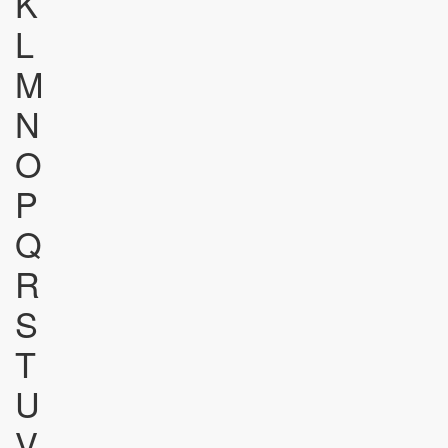
K
L
M
N
O
P
Q
R
S
T
U
V