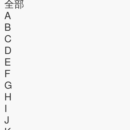
全部
A
B
C
D
E
F
G
H
I
J