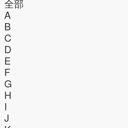
全部
A
B
C
D
E
F
G
H
I
J