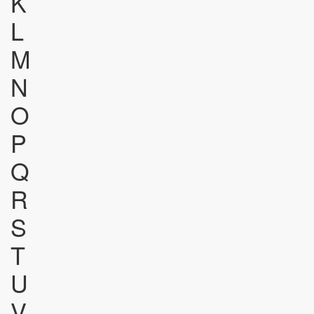
K
L
M
N
O
P
Q
R
S
T
U
V