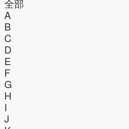
全部
A
B
C
D
E
F
G
H
I
J