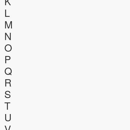
K
L
M
N
O
P
Q
R
S
T
U
V